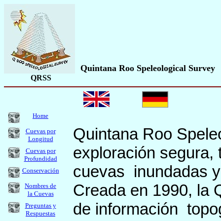
Quintana Roo Speleological Survey
QRSS
Home
Quintana Roo Speleo
Cuevas por
Longitud
exploración segura, t
Cuevas por
Profundidad
cuevas inundadas y
Conservación
Creada en 1990, la 
Nombres de
la Cuevas
de
información topog
Preguntas y
Respuestas